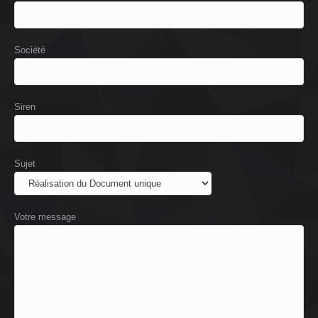
Société
Siren
Sujet
Votre message