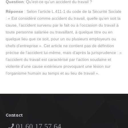
Question
: Qu’est-ce qu’un accident du travail ?
Réponse
: Selon l’article L.411-1 du code de la Sécurité Sociale
: « Est considéré comme accident du travail, quelle qu’en soit la
cause, l’accident survenu par le fait ou à l’occasion du travail à
toute personne salariée ou travaillant, à quelque titre ou en
quelque lieu que ce soit, pour un ou plusieurs employeurs ou
chefs d’entreprise ». Cet article ne contient pas de définition
précise de l’accident lui-même, mais d‘après la jurisprudence : «
l’accident du travail est caractérisé par l’action soudaine et
violente d’une cause extérieure provoquant une lésion sur
l’organisme humain au temps et au lieu de travail ».
Contact
01 60 17 57 64