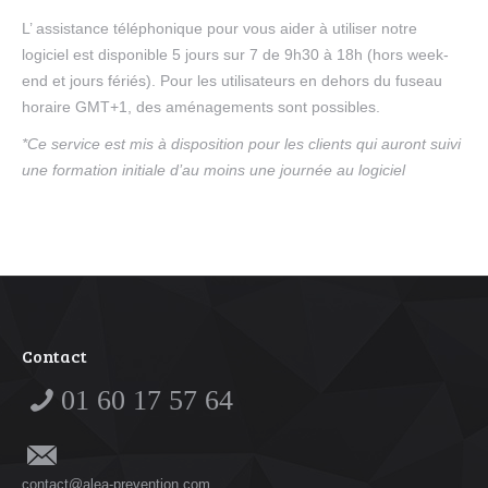
L’ assistance téléphonique pour vous aider à utiliser notre
logiciel est disponible 5 jours sur 7 de 9h30 à 18h (hors week-
end et jours fériés). Pour les utilisateurs en dehors du fuseau
horaire GMT+1, des aménagements sont possibles.
*Ce service est mis à disposition pour les clients qui auront suivi
une formation initiale d’au moins une journée au logiciel
Contact
01 60 17 57 64
contact@alea-prevention.com