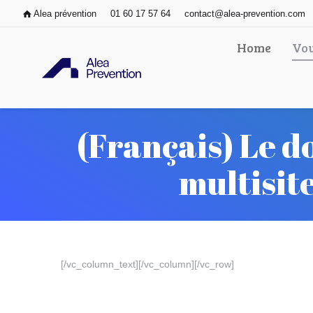
Alea prévention
01 60 17 57 64
contact@alea-prevention.com
Home
Vou
(Français) Le 
multisit
[/vc_column_text][/vc_column][/vc_row]