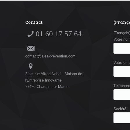
Contact
(França
01 60 17 57 64
(Français
Votre no
contact@alea-prevention.com
Votre ema
2 bis rue Alfred Nobel - Maison de
l'Entreprise Innovante
Téléphon
77420 Champs sur Marne
Société