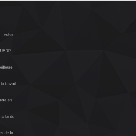
 : votez
l DUERP
illeure
le travail
uvre en
la loi du
es de la