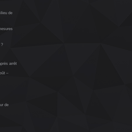
ilieu de
 mesures
 ?
près arrêt
oût –
ur de