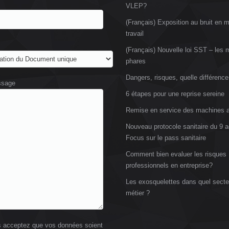
VLEP?
(Français) Exposition au bruit en m
travail
(Français) Nouvelle loi SST – les
phares
Dangers, risques, quelle différence
ssage
6 étapes pour une reprise sereine
Remise en service des machines a
Nouveau protocole sanitaire du 9 a
Focus sur le pass sanitaire
Comment bien evaluer les risques
professionnels en entreprise?
Les exosquelettes dans quel secte
métier ?
 acceptez que vos données soient