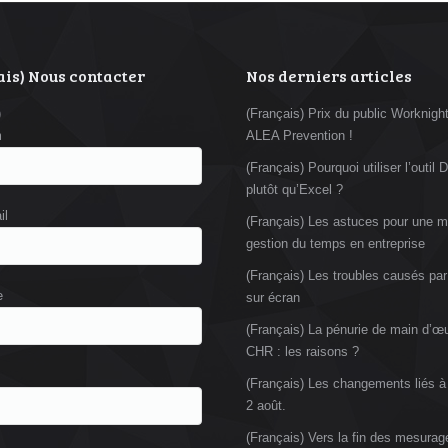
is) Nous contacter
Nos derniers articles
)
(Français) Prix du public Worknight
m
ALEA Prevention !
(Français) Pourquoi utiliser l’outi
plutôt qu’Excel ?
il
(Français) Les astuces pour une me
gestion du temps en entreprise
(Français) Les troubles causés par 
e
sur écran
(Français) La pénurie de main d’œ
CHR : les raisons ?
(Français) Les changements liés à 
2 août.
(Français) Vers la fin des mesurag