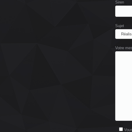
Siren
Sujet
Votre me
Vous