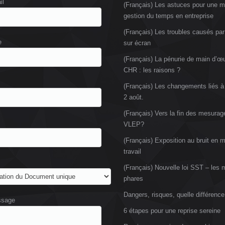
il
(Français) Les astuces pour une me
gestion du temps en entreprise
(Français) Les troubles causés par 
e
sur écran
(Français) La pénurie de main d’œ
CHR : les raisons ?
(Français) Les changements liés à 
2 août.
(Français) Vers la fin des mesurag
VLEP?
(Français) Exposition au bruit en m
travail
(Français) Nouvelle loi SST – les
phares
Dangers, risques, quelle différence
ssage
6 étapes pour une reprise sereine