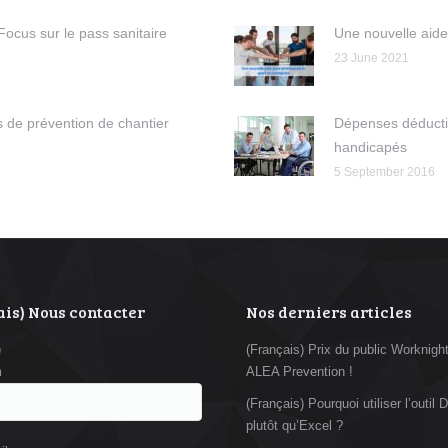
Focus sur le pass sanitaire
Une nouvelle aide
23 June 2021
s de prévention de chantier
Dépenses déductibl
handicapés
5 September 2016
is) Nous contacter
Nos derniers articles
)
(Français) Prix du public Worknight
m
ALEA Prevention !
(Français) Pourquoi utiliser l’outi
plutôt qu’Excel ?