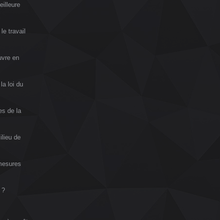
illeure
le travail
uvre en
la loi du
es de la
ilieu de
 mesures
 ?