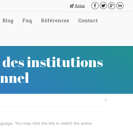
Actus
Blog
Faq
Références
Contact
 des institutions
onnel
guage. You may click the link to switch the active