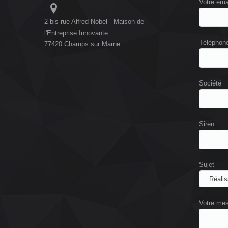
Votre ema
2 bis rue Alfred Nobel - Maison de
l'Entreprise Innovante
Téléphon
77420 Champs sur Marne
Société
Siren
Sujet
Votre me