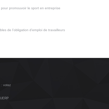
 pour promouvoir le sport en entreprise
es de l’obligation d’emploi de travailleurs
 : votez
l DUERP