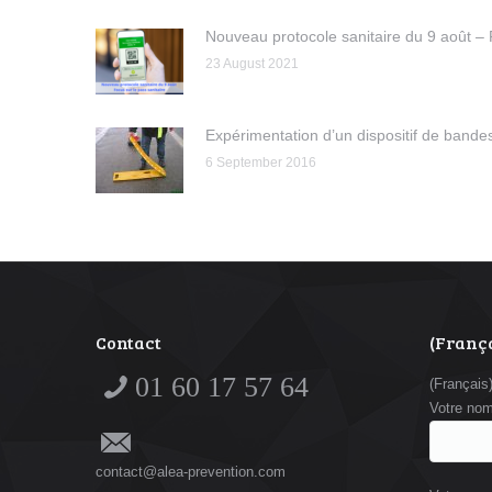
Nouveau protocole sanitaire du 9 août – 
23 August 2021
Expérimentation d’un dispositif de bande
6 September 2016
Contact
(França
01 60 17 57 64
(Français
Votre no
contact@alea-prevention.com