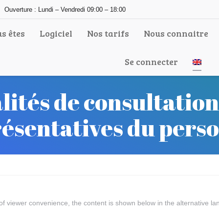
Ouverture : Lundi – Vendredi 09:00 – 18:00
s êtes
Logiciel
Nos tarifs
Nous connaitre
Se connecter
ités de consultation
ésentatives du pers
of viewer convenience, the content is shown below in the alternative lan