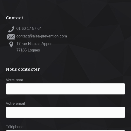
Contact
01 60 17 57 64
contact@alea-prevention.com
17 rue Nicolas Appert
77185 Lognes
Nous contacter
Votre nom
Votre email
Téléphone