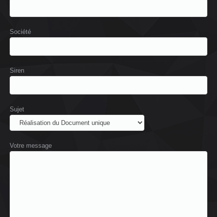
Société
Siren
Sujet
Votre message