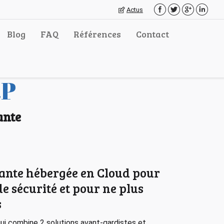
Actus
Blog
FAQ
Références
Contact
RP
ante
ante hébergée en Cloud pour
 de sécurité et pour ne plus
s
ui combine 2 solutions avant-gardistes et