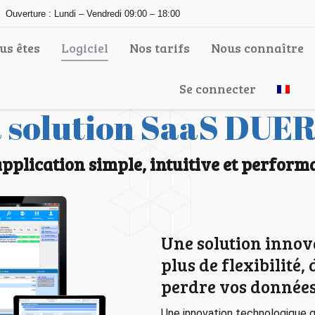
Ouverture : Lundi – Vendredi 09:00 – 18:00
us êtes
Logiciel
Nos tarifs
Nous connaître
Se connecter
 solution SaaS DUE
pplication simple, intuitive et perform
Une solution innov
plus de flexibilité,
perdre vos donnée
Une innovation technologique q