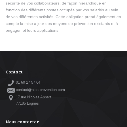
sécurité de vos collaborateurs, de façon hiérarchique en
fonction des différents postes occupés par vos salariés au sein
de vos différentes activités. Cette obligation prend également en
compte la mise a jour des moyens de prévention existants et à
engager, et leurs applications.
Contact
01 60 17 57 64
contact@alea-prevention.com
17 rue Nicolas Appert
77185 Lognes
Nous contacter