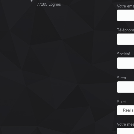
77185 Lognes
Votre ema
Téléphon
Société
Siren
Sujet
Votre me