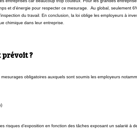
s entreprises car beaucoup trop coûteux. Pour les grandes entreprises
mps et d’énergie pour respecter ce mesurage. Au global, seulement 6% 
spection du travail. En conclusion, la loi oblige les employeurs à inve
ue chimique dans leur entreprise.
 prévoit ?
es mesurages obligatoires auxquels sont soumis les employeurs notamm
s)
les risques d’exposition en fonction des tâches exposant un salarié à d