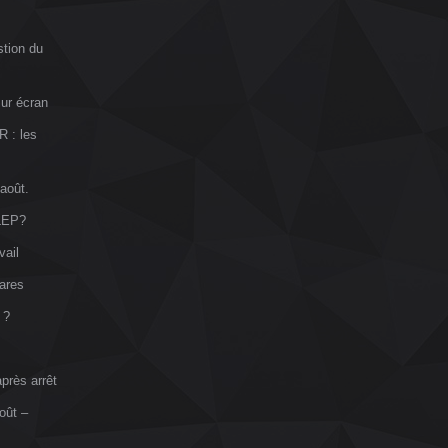
stion du
sur écran
R : les
 août.
VLEP?
vail
ares
 ?
près arrêt
oût –