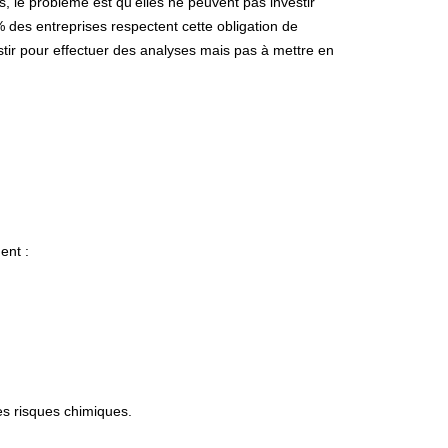
, le problème est qu’elles ne peuvent pas investir
des entreprises respectent cette obligation de
stir pour effectuer des analyses mais pas à mettre en
ent :
es risques chimiques.