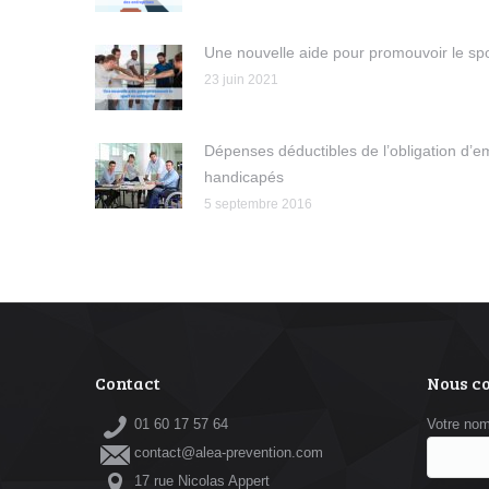
Une nouvelle aide pour promouvoir le spo
23 juin 2021
Dépenses déductibles de l’obligation d’em
handicapés
5 septembre 2016
Contact
Nous c
01 60 17 57 64
Votre no
contact@alea-prevention.com
17 rue Nicolas Appert