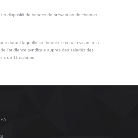
’un dispositif de bandes de prévention de chantier
iode durant laquelle se déroule le scrutin visant à la
de l’audience syndicale auprès des salariés des
ins de 11 salariés
ALEA
ôt