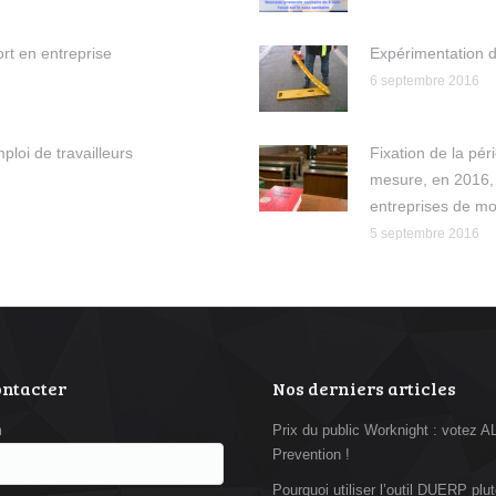
rt en entreprise
Expérimentation d
6 septembre 2016
ploi de travailleurs
Fixation de la pér
mesure, en 2016, 
entreprises de mo
5 septembre 2016
ontacter
Nos derniers articles
m
Prix du public Worknight : votez 
Prevention !
Pourquoi utiliser l’outil DUERP plut