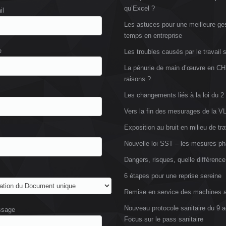
qu’Excel ?
il
Les astuces pour une meilleure ge
temps en entreprise
e
Les troubles causés par le travail 
La pénurie de main d’œuvre en CH
raisons ?
Les changements liés à la loi du 2
Vers la fin des mesurages de la 
Exposition au bruit en milieu de tra
Nouvelle loi SST – les mesures ph
Dangers, risques, quelle différence
6 étapes pour une reprise sereine
Remise en service des machines a
Nouveau protocole sanitaire du 9 a
ssage
Focus sur le pass sanitaire