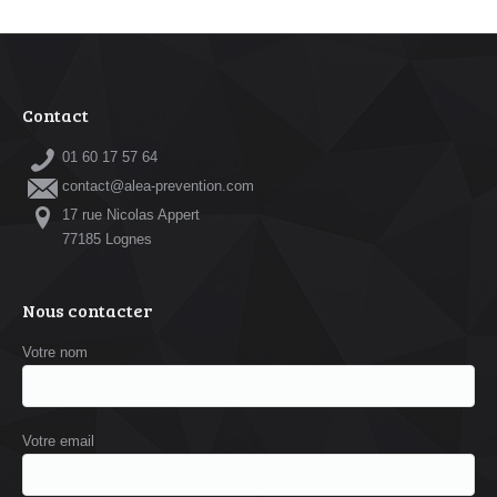
Contact
01 60 17 57 64
contact@alea-prevention.com
17 rue Nicolas Appert
77185 Lognes
Nous contacter
Votre nom
Votre email