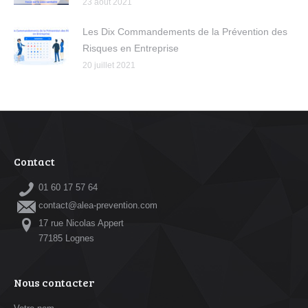
23 août 2021
Les Dix Commandements de la Prévention des
Risques en Entreprise
20 juillet 2021
Contact
01 60 17 57 64
contact@alea-prevention.com
17 rue Nicolas Appert
77185 Lognes
Nous contacter