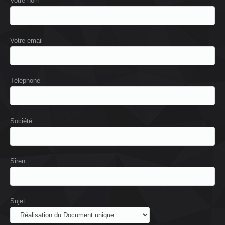
Votre nom
Votre email
Téléphone
Société
Siren
Sujet