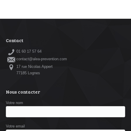
Contact
01 60 17 57 64
contact@alea-prevention.com
17 rue Nicolas Appert
77185 Lognes
Nous contacter
Votre nom
Votre email