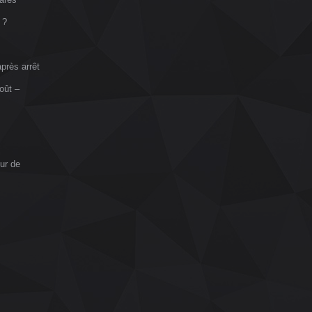
 ?
près arrêt
oût –
ur de