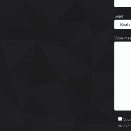
Sujet
Votre me
Vous
stockée