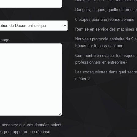
Dangers, risques, quelle différence
6 étapes pour une reprise sereine
Remise en service des machines a
Nouveau protocole sanitaire du 9 a
ssage
Focus sur le pass sanitaire
Comment bien evaluer les risques
professionnels en entreprise?
Les exosquelettes dans quel secte
métier ?
 acceptez que vos données soient
s pour apporter une réponse