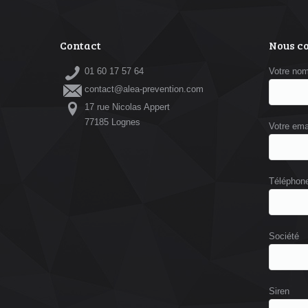
Contact
Nous c
01 60 17 57 64
Votre no
contact@alea-prevention.com
17 rue Nicolas Appert
77185 Lognes
Votre ema
Téléphon
Société
Siren