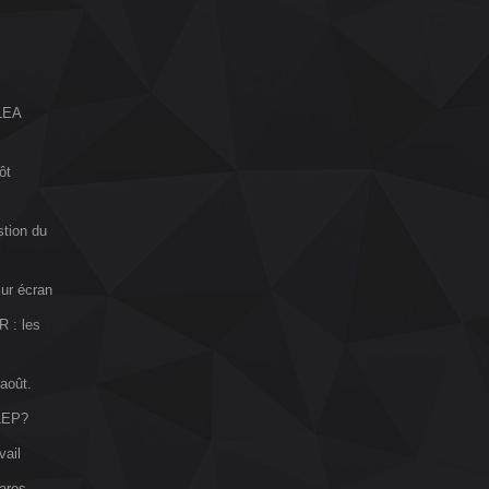
ALEA
ôt
stion du
sur écran
R : les
 août.
VLEP?
vail
ares