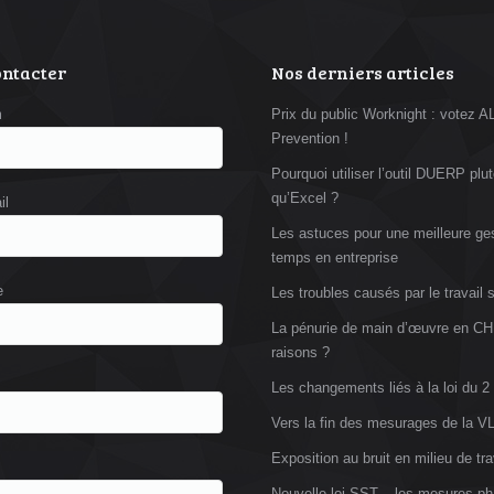
ontacter
Nos derniers articles
m
Prix du public Worknight : votez 
Prevention !
Pourquoi utiliser l’outil DUERP plut
qu’Excel ?
il
Les astuces pour une meilleure ge
temps en entreprise
e
Les troubles causés par le travail 
La pénurie de main d’œuvre en CH
raisons ?
Les changements liés à la loi du 2
Vers la fin des mesurages de la 
Exposition au bruit en milieu de tra
Nouvelle loi SST – les mesures ph