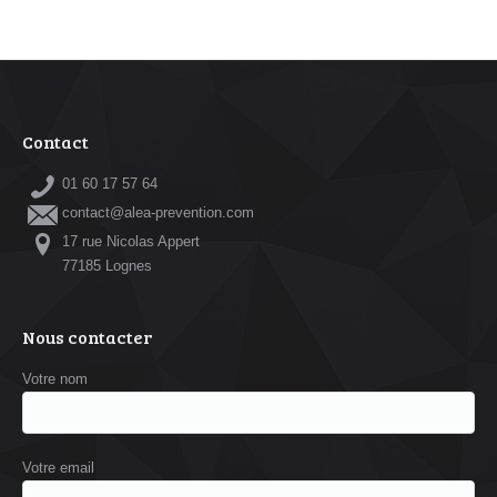
Contact
01 60 17 57 64
contact@alea-prevention.com
17 rue Nicolas Appert
77185 Lognes
Nous contacter
Votre nom
Votre email