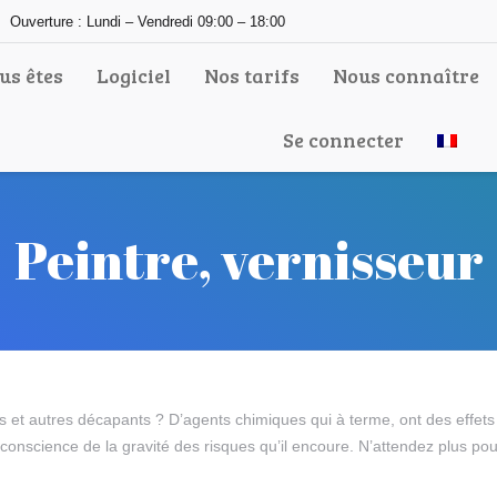
Ouverture : Lundi – Vendredi 09:00 – 18:00
us êtes
Logiciel
Nos tarifs
Nous connaître
Se connecter
Peintre, vernisseur
 et autres décapants ? D’agents chimiques qui à terme, ont des effets i
e conscience de la gravité des risques qu’il encoure. N’attendez plus po