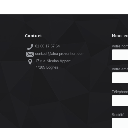
Contact
Nous c
01 60 17 57 64
Votre no
contact@alea-prevention.com
17 rue Nicolas Appert
77185 Lognes
Votre ema
Téléphon
Société