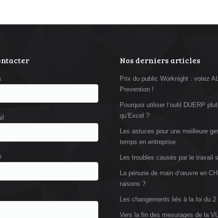
ontacter
Nos derniers articles
m
Prix du public Worknight : votez 
Prevention !
Pourquoi utiliser l’outil DUERP plut
qu’Excel ?
il
Les astuces pour une meilleure ge
temps en entreprise
e
Les troubles causés par le travail 
La pénurie de main d’œuvre en CH
raisons ?
Les changements liés à la loi du 2
Vers la fin des mesurages de la 