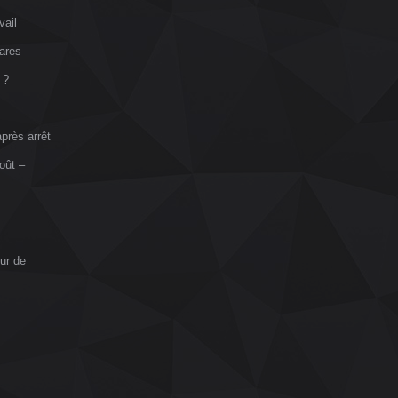
vail
ares
 ?
près arrêt
oût –
ur de