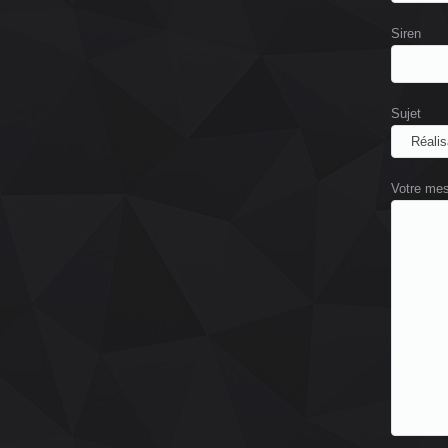
Siren
Sujet
Votre me