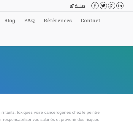
Actus
Blog
FAQ
Références
Contact
rritants, toxiques voire cancérogènes chez le peintre
ur responsabiliser vos salariés et prévenir des risques