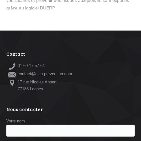
vos salariés et prévenir des risques auxquels ils sont exposés
grâce au logiciel DUERP.
Contact
01 60 17 57 64
contact@alea-prevention.com
17 rue Nicolas Appert
77185 Lognes
Nous contacter
Votre nom