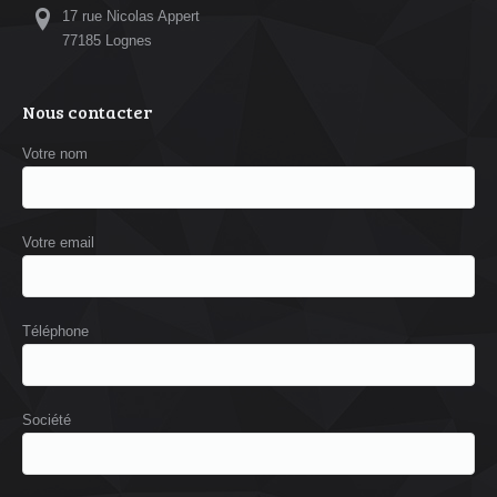
17 rue Nicolas Appert
77185 Lognes
Nous contacter
Votre nom
Votre email
Téléphone
Société