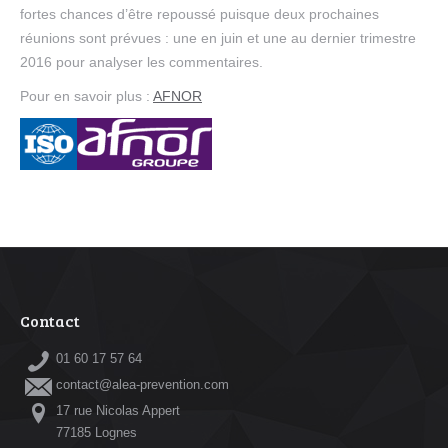
fortes chances d’être repoussé puisque deux prochaines
réunions sont prévues : une en juin et une au dernier trimestre
2016 pour analyser les commentaires.
Pour en savoir plus :
AFNOR
Contact
01 60 17 57 64
contact@alea-prevention.com
17 rue Nicolas Appert
77185 Lognes