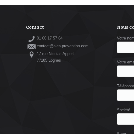
Contact
Nous c
01 60 17 57 64
Votre no
contact@alea-prevention.com
17 rue Nicolas Appert
77185 Lognes
Votre ema
Téléphon
Société
Siren