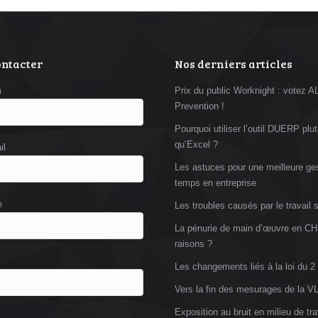
ontacter
Nos derniers articles
m
Prix du public Worknight : votez 
Prevention !
Pourquoi utiliser l’outil DUERP plut
qu’Excel ?
il
Les astuces pour une meilleure ge
temps en entreprise
e
Les troubles causés par le travail 
La pénurie de main d’œuvre en CH
raisons ?
Les changements liés à la loi du 2
Vers la fin des mesurages de la 
Exposition au bruit en milieu de tra