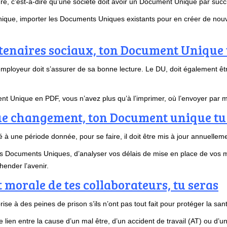
, c’est-à-dire qu’une société doit avoir un Document Unique par succu
ique, importer les Documents Uniques existants pour en créer de no
partenaires sociaux, ton Document Uniq
mployeur doit s’assurer de sa bonne lecture. Le DU, doit également être
 Unique en PDF, vous n’avez plus qu’à l’imprimer, où l’envoyer par ma
ue changement, ton Document unique tu 
é à une période donnée, pour se faire, il doit être mis à jour annuellem
s Documents Uniques, d’analyser vos délais de mise en place de vos mo
ender l’avenir.
t morale de tes collaborateurs, tu seras
e à des peines de prison s’ils n’ont pas tout fait pour protéger la san
lien entre la cause d’un mal être, d’un accident de travail (AT) ou d’un