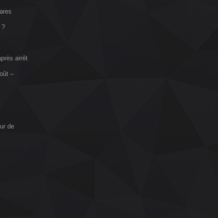
ares
 ?
près arrêt
oût –
ur de