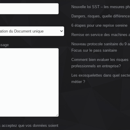
Nouvelle loi SST – les mesures ph
Dangers, risques, quelle différence
6 étapes pour une reprise sereine
Remise en service des machines a
Nouveau protocole sanitaire du 9 a
ssage
Focus sur le pass sanitaire
Comment bien evaluer les risques
professionnels en entreprise?
Les exosquelettes dans quel secte
métier ?
 acceptez que vos données soient