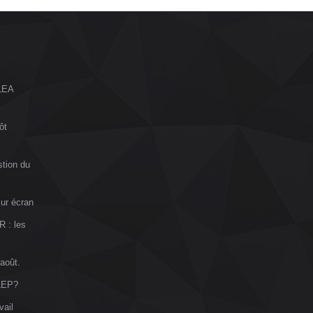
ALEA
ôt
stion du
sur écran
R : les
 août.
VLEP?
vail