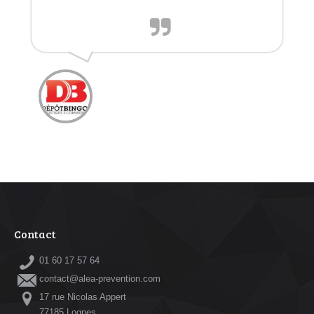
Contact
01 60 17 57 64
contact@alea-prevention.com
17 rue Nicolas Appert
77185 Lognes