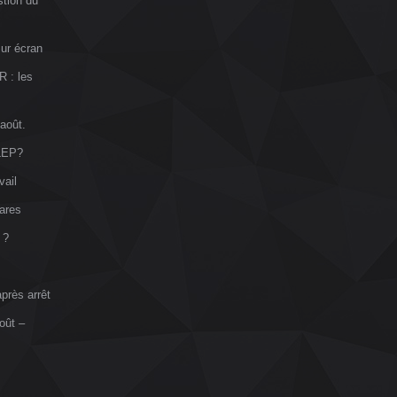
stion du
sur écran
R : les
 août.
VLEP?
vail
ares
 ?
près arrêt
oût –