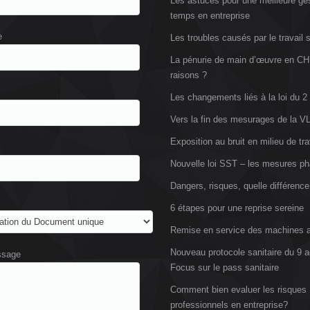
Les astuces pour une meilleure ge
temps en entreprise
e
Les troubles causés par le travail 
La pénurie de main d’œuvre en CH
raisons ?
Les changements liés à la loi du 2
Vers la fin des mesurages de la 
Exposition au bruit en milieu de tra
Nouvelle loi SST – les mesures ph
Dangers, risques, quelle différence
6 étapes pour une reprise sereine
Remise en service des machines a
Nouveau protocole sanitaire du 9 a
ssage
Focus sur le pass sanitaire
Comment bien evaluer les risques
professionnels en entreprise?