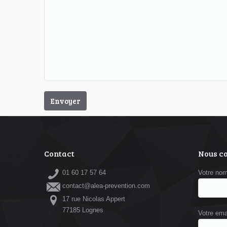
Contact
Nous c
01 60 17 57 64
Votre no
contact@alea-prevention.com
17 rue Nicolas Appert
77185 Lognes
Votre ema