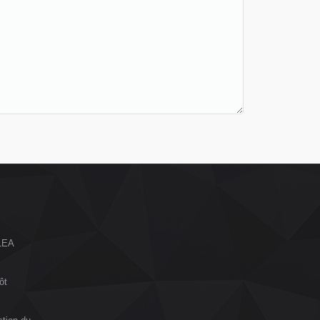
ALEA
ôt