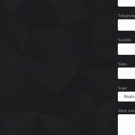
Téléphon
Société
Siren
Sujet
Votre me