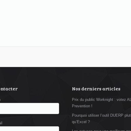
ontacter
Nos derniers articles
m
Prix du public Worknight : votez 
Prevention !
Pourquoi utiliser l’outil DUERP plut
qu’Excel ?
il